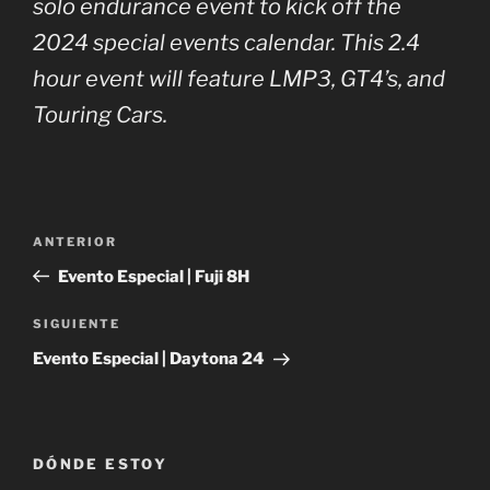
solo endurance event to kick off the
2024 special events calendar. This 2.4
hour event will feature LMP3, GT4’s, and
Touring Cars.
Navegación
Entrada
ANTERIOR
de
anterior:
Evento Especial | Fuji 8H
entradas
Siguiente
SIGUIENTE
entrada
Evento Especial | Daytona 24
DÓNDE ESTOY