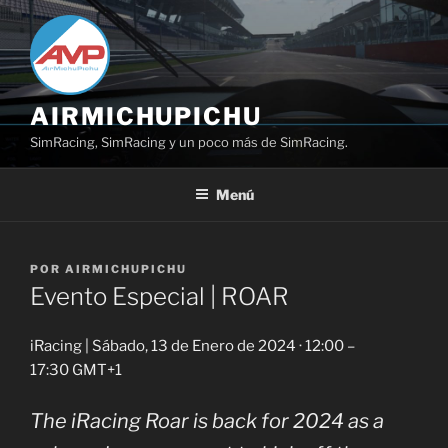
Saltar
al
contenido
AIRMICHUPICHU
SimRacing, SimRacing y un poco más de SimRacing.
Menú
PUBLICADO
POR
AIRMICHUPICHU
EL
Evento Especial | ROAR
iRacing | Sábado, 13 de Enero de 2024 · 12:00 –
17:30 GMT+1
The iRacing Roar is back for 2024 as a