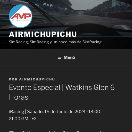
Saltar
al
contenido
AIRMICHUPICHU
SimRacing, SimRacing y un poco más de SimRacing.
Menú
PUBLICADO
POR
AIRMICHUPICHU
EL
Evento Especial | Watkins Glen 6
Horas
iRacing | Sábado, 15 de Junio de 2024 · 13:00 –
21:00 GMT+2