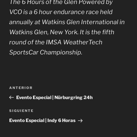
The 6 Hours of the Glen Powered by
VCO is a 6 hour endurance race held
annually at Watkins Glen International in
Watkins Glen, New York. It is the fifth
round of the IMSA WeatherTech
SportsCar Championship.
Navegación
Entrada
ANTERIOR
de
anterior:
Evento Especial | Nürburgring 24h
entradas
Siguiente
SIGUIENTE
entrada
Evento Especial | Indy 6 Horas