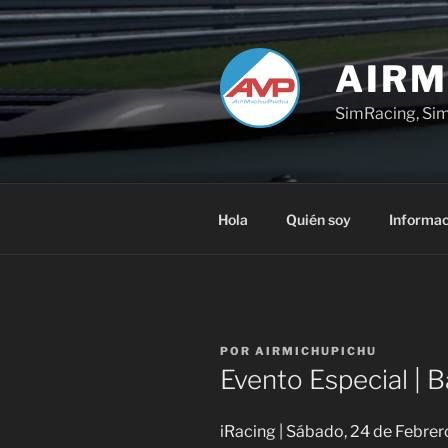
Saltar
al
contenido
AIRM
SimRacing, Sim
Hola
Quién soy
Informac
PUBLICADO
POR
AIRMICHUPICHU
EL
Evento Especial | B
iRacing | Sábado, 24 de Febre