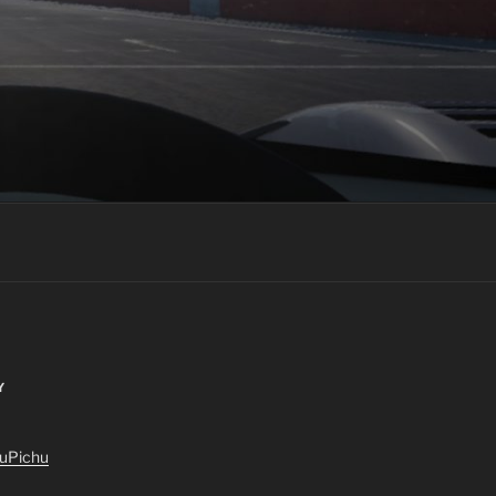
Y
huPichu