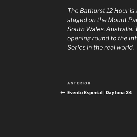
The Bathurst 12 Hour is
staged on the Mount Pan
South Wales, Australia. 
opening round to the In
Series in the real world.
Navegación
Entrada
ANTERIOR
de
anterior:
Evento Especial | Daytona 24
entradas