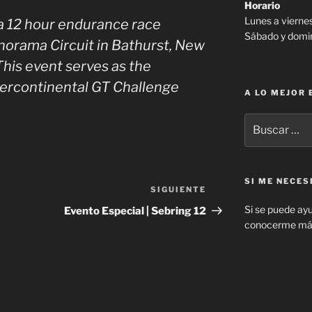
Horario
Lunes a viernes
 a 12 hour endurance race
Sábado y domi
orama Circuit in Bathurst, New
This event serves as the
tercontinental GT Challenge
A LO MEJOR
Buscar
por:
SI ME NECE
SIGUIENTE
Siguiente
entrada
Si se puede ayu
Evento Especial | Sebring 12
conocerme más 