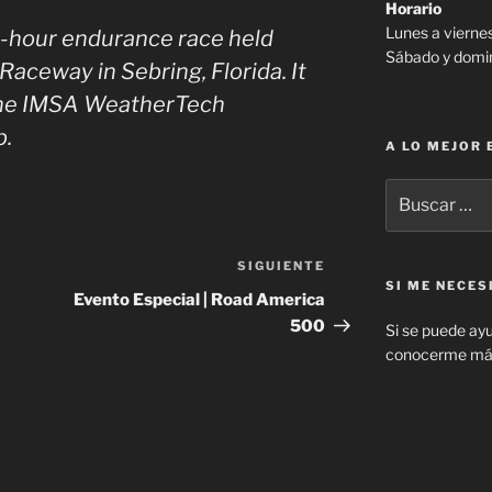
Horario
Lunes a viernes
2-hour endurance race held
Sábado y domi
l Raceway
in Sebring, Florida. It
 the IMSA WeatherTech
p.
A LO MEJOR
Buscar
por:
SIGUIENTE
Siguiente
SI ME NECE
entrada
Evento Especial | Road America
500
Si se puede ayu
conocerme más 