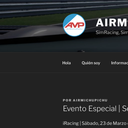
Saltar
al
contenido
AIRM
SimRacing, Sim
Hola
Quién soy
Informac
PUBLICADO
POR
AIRMICHUPICHU
EL
Evento Especial | S
iRacing | Sábado, 23 de Marzo