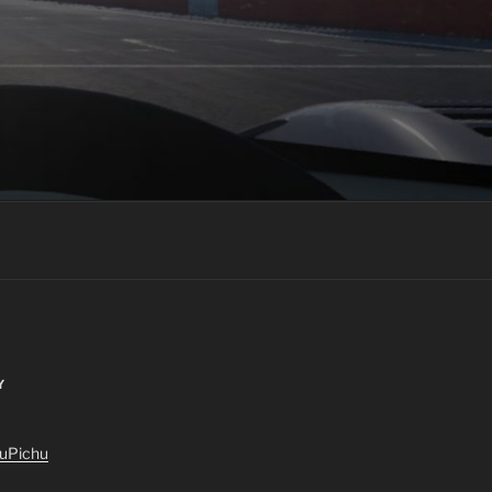
Y
huPichu