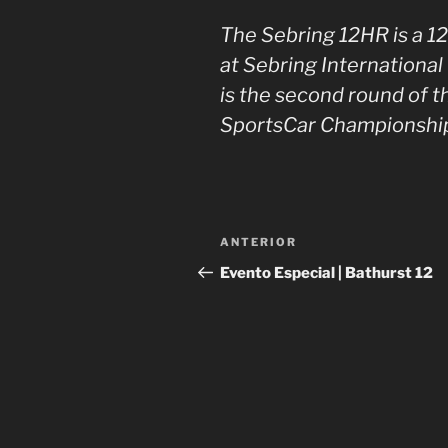
The Sebring 12HR is a 1
at Sebring Internationa
is the second round of
SportsCar Championshi
Navegación
Entrada
ANTERIOR
de
anterior:
Evento Especial | Bathurst 12
entradas